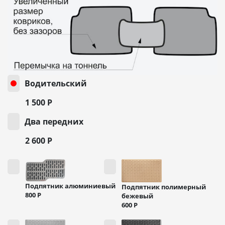
Водительский
1 500
Р
Два передних
2 600
Р
Подпятник алюминиевый
Подпятник полимерный
800
Р
бежевый
600
Р