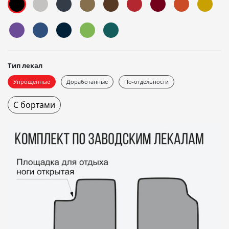
Тип лекал
Упрощенные
Доработанные
По-отдельности
С бортами