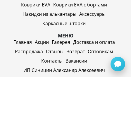
Коврики EVA
Коврики EVA c бортами
Накидки из алькантары
Аксессуары
Каркасные шторки
МЕНЮ
Главная
Акции
Галерея
Доставка и оплата
Распродажа
Отзывы
Возврат
Оптовикам
Контакты
Вакансии
ИП Синицин Александр Алексеевич
ул. Пролетарская, д. 62, г. Первоуральск,
Свердловская обл., 623116, Россия
Политика конфиденциальности
+79920945072
+7(958) 295-20-79
info@evatech.ru
г. Екатеринбург, ул. Донбасская 1, 2 этаж, автомолл
"Белая Башня"