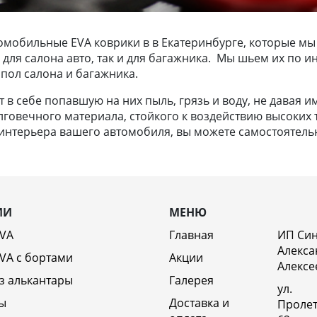
омобильные EVA коврики в в Екатеринбурге, которые мы
ак для салона авто, так и для багажника. Мы шьем их п
пол салона и багажника.
в себе попавшую на них пыль, грязь и воду, не давая и
лговечного материала, стойкого к воздействию высоких т
нтерьера вашего автомобиля, вы можете самостоятельно
ИИ
МЕНЮ
EVA
Главная
ИП Си
Алекса
VA c бортами
Акции
Алексе
з алькантары
Галерея
ул.
ы
Доставка и
Пролет