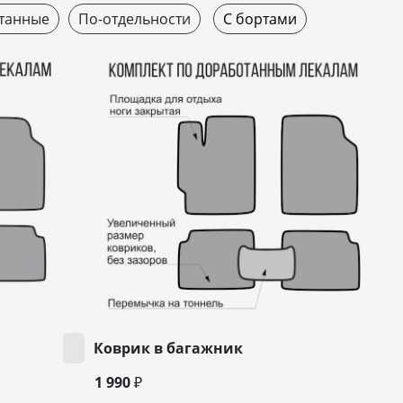
танные
По-отдельности
С бортами
Коврик в багажник
1 990 ₽