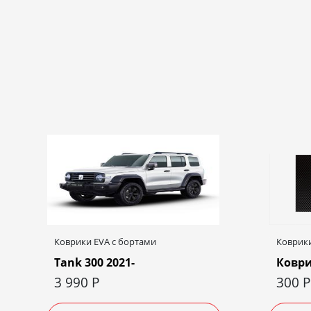
Коврики EVA c бортами
Коврики
Tank 300 2021-
Коври
3 990
Р
300
Р