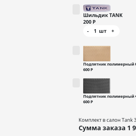
Шильдик TANK
200
Р
-
1
шт
+
Подпятник полимерный
600
Р
Подпятник полимерный
600
Р
Комплект в салон Tank 
Сумма заказа
1 