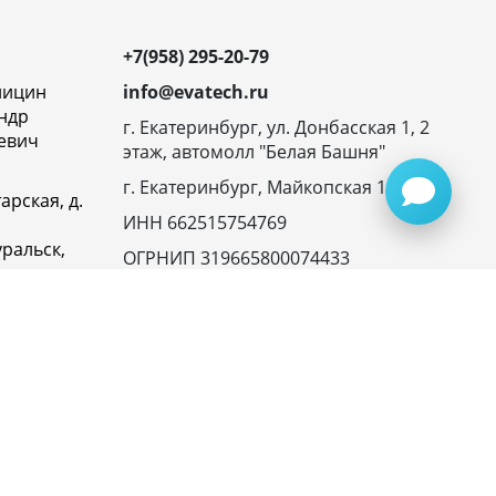
+7(958) 295-20-79
ницин
info@evatech.ru
ндр
г. Екатеринбург, ул. Донбасская 1, 2
евич
этаж, автомолл "Белая Башня"
г. Екатеринбург, Майкопская 10
арская, д.
ИНН 662515754769
ральск,
ОГРНИП 319665800074433
овская
23116,
ика
денциальности
945072