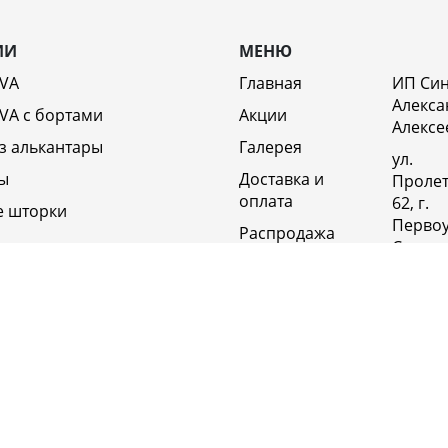
ИИ
МЕНЮ
EVA
Главная
ИП Си
Алекса
VA c бортами
Акции
Алексе
з алькантары
Галерея
ул.
ы
Доставка и
Пролет
оплата
62, г.
е шторки
Первоу
Распродажа
Свердл
Отзывы
обл., 6
Россия
Возврат
Полит
Оптовикам
конфи
Контакты
+79920
Вакансии