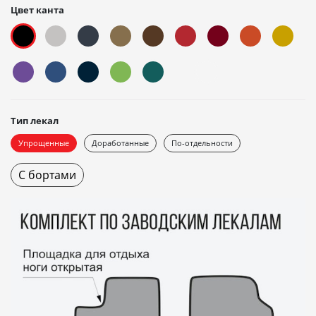
Цвет канта
Тип лекал
Упрощенные
Доработанные
По-отдельности
С бортами