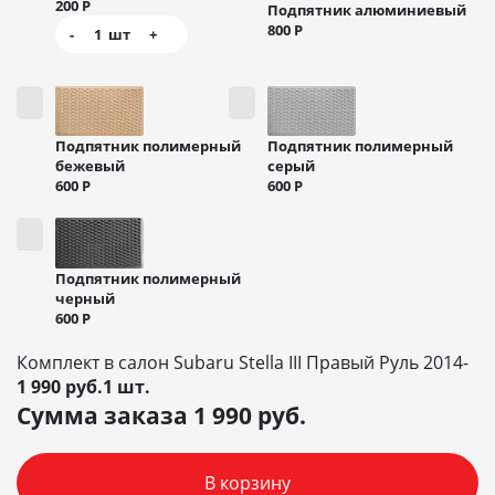
200
Р
Подпятник алюминиевый
800
Р
-
1
шт
+
Подпятник полимерный
Подпятник полимерный
бежевый
серый
600
Р
600
Р
Подпятник полимерный
черный
600
Р
Комплект в салон Subaru Stella III Правый Руль 2014-
1 990 руб.1 шт.
Сумма заказа
1 990
руб.
В корзину