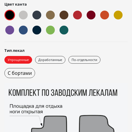
Цвет канта
Тип лекал
Упрощенные
Доработанные
По-отдельности
С бортами