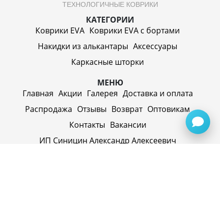
ТЕХНОЛОГИЧНЫЕ КОВРИКИ
КАТЕГОРИИ
Коврики EVA
Коврики EVA c бортами
Накидки из алькантары
Аксессуары
Каркасные шторки
МЕНЮ
Главная
Акции
Галерея
Доставка и оплата
Распродажа
Отзывы
Возврат
Оптовикам
Контакты
Вакансии
ИП Синицин Александр Алексеевич
ул. Пролетарская, д. 62, г. Первоуральск,
Свердловская обл., 623116, Россия
Политика конфиденциальности
+79920945072
+7(958) 295-20-79
info@evatech.ru