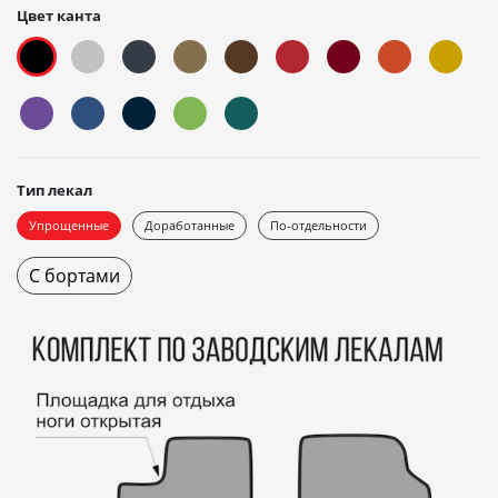
Цвет канта
Тип лекал
Упрощенные
Доработанные
По-отдельности
С бортами