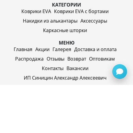
КАТЕГОРИИ
Коврики EVA
Коврики EVA c бортами
Накидки из алькантары
Аксессуары
Каркасные шторки
МЕНЮ
Главная
Акции
Галерея
Доставка и оплата
Распродажа
Отзывы
Возврат
Оптовикам
Контакты
Вакансии
ИП Синицин Александр Алексеевич
ул. Пролетарская, д. 62, г. Первоуральск,
Свердловская обл., 623116, Россия
Политика конфиденциальности
+79920945072
+7(958) 295-20-79
info@evatech.ru
г. Екатеринбург, ул. Донбасская 1, 2 этаж, автомолл