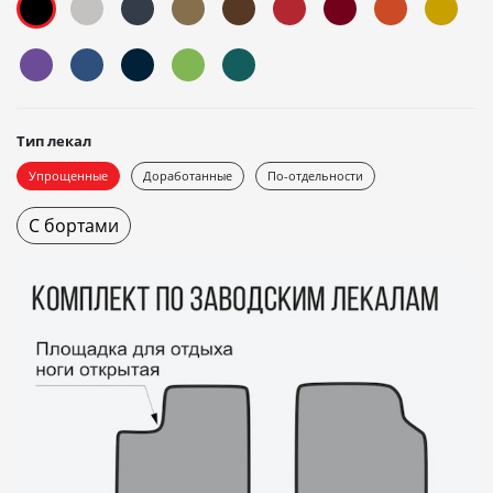
Тип лекал
Упрощенные
Доработанные
По-отдельности
С бортами