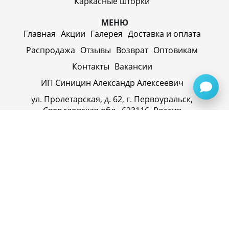
Каркасные шторки
МЕНЮ
Главная
Акции
Галерея
Доставка и оплата
Распродажа
Отзывы
Возврат
Оптовикам
Контакты
Вакансии
ИП Синицин Александр Алексеевич
ул. Пролетарская, д. 62, г. Первоуральск,
Свердловская обл., 623116, Россия
Политика конфиденциальности
+79920945072
+7(958) 295-20-79
info@evatech.ru
г. Екатеринбург, ул. Донбасская 1, 2 этаж, автомолл
"Белая Башня"
г. Екатеринбург, Майкопская 10
ИНН 662515754769
ОГРНИП 319665800074433