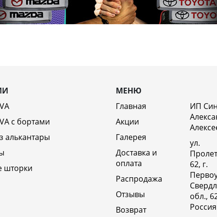
ИИ
МЕНЮ
EVA
Главная
ИП Си
Алекса
VA c бортами
Акции
Алексе
з алькантары
Галерея
ул.
ы
Доставка и
Пролет
оплата
62, г.
е шторки
Первоу
Распродажа
Свердл
Отзывы
обл., 6
Россия
Возврат