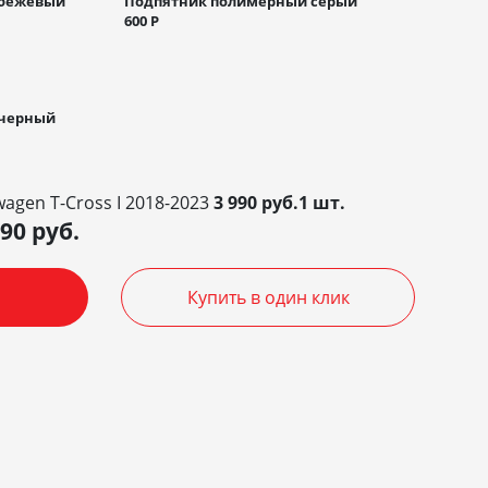
 бежевый
Подпятник полимерный серый
600
Р
 черный
agen T-Cross I 2018-2023
3 990 руб.1 шт.
990
руб.
Купить в один клик