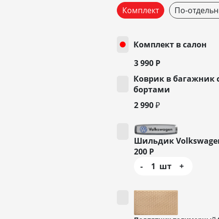
Комплект
По-отдельн
Комплект в салон
3 990
Р
Коврик в багажник 
бортами
2 990 ₽
Шильдик Volkswage
200
Р
-
1
шт
+