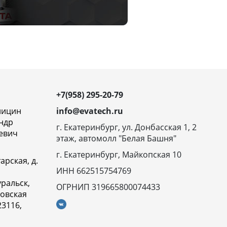
+7(958) 295-20-79
ницин
info@evatech.ru
ндр
г. Екатеринбург, ул. Донбасская 1, 2
евич
этаж, автомолл "Белая Башня"
г. Екатеринбург, Майкопская 10
арская, д.
ИНН 662515754769
ральск,
ОГРНИП 319665800074433
овская
23116,