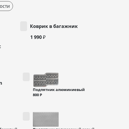
ости
Коврик в багажник
1 990 ₽
с
n
Подпятник алюминиевый
800
Р